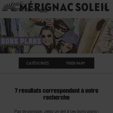
Panneau de gestion des cookies
FAQ
VOTRE CENTRE
BONS PLANS
CATÉGORIES
TRIER PAR
7 résultats correspondent à votre
recherche
Pas de panique. Jetez un œil à ces bons plans :