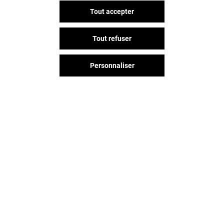
Tout accepter
Tout refuser
Personnaliser
Vous avez quitté Merignac Soleil ?
L'aventure continue sur les
réseaux sociaux !