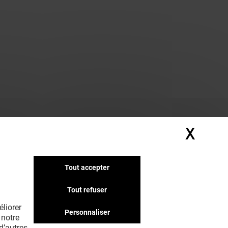
X
Masq
Tout accepter
Tout refuser
liorer
Personnaliser
 notre
d’autres