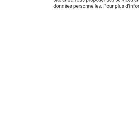
données personnelles. Pour plus d'inf
PROMOVACANCES
HAVAS V
Ouvert
Ouvert
Vous avez quitté Merignac Soleil ?
L'aventure continue sur les réseaux
sociaux !