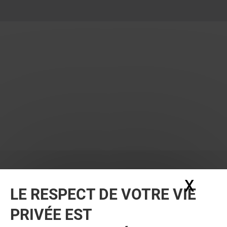
X
Masq
LE RESPECT DE VOTRE VIE
PRIVÉE EST
VOUS EN VOULEZ PLUS ? VOUS