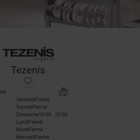
Tezenis
rmé
Vendredi
Fermé
Samedi
Fermé
Dimanche
10:00 - 20:00
Lundi
Fermé
Mardi
Fermé
Mercredi
Fermé