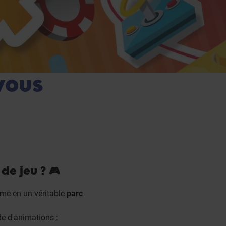
vous
de jeu ? 🎮
rme en un véritable
parc
de d'animations :