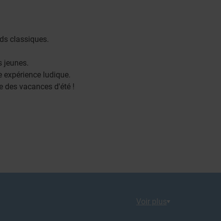
nds classiques.
s jeunes.
e expérience ludique.
e des vacances d'été !
Voir plus