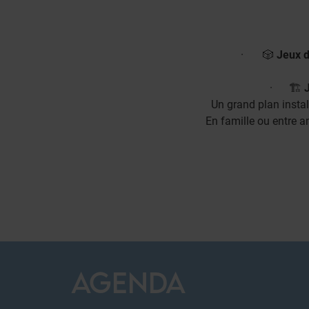
· 🎲
Jeux d
· 🏗️
J
Un grand plan instal
En famille ou entre a
AGENDA