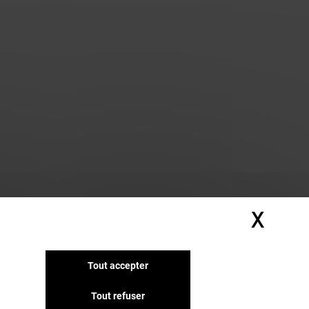
X
Masq
Tout accepter
Tout refuser