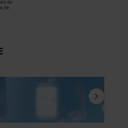
kets de
e, de
E