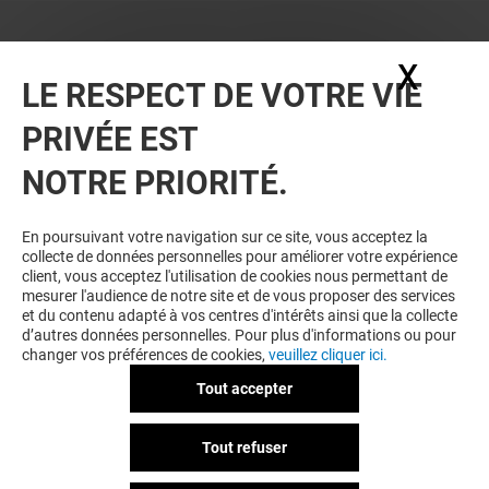
X
Masq
LE RESPECT DE VOTRE VIE
PRIVÉE EST
VOUS EN VOULEZ PLUS ? VOUS
NOTRE PRIORITÉ.
AIMEREZ PEUT-ÊTRE
En poursuivant votre navigation sur ce site, vous acceptez la
collecte de données personnelles pour améliorer votre expérience
client, vous acceptez l'utilisation de cookies nous permettant de
mesurer l'audience de notre site et de vous proposer des services
et du contenu adapté à vos centres d'intérêts ainsi que la collecte
d’autres données personnelles. Pour plus d'informations ou pour
changer vos préférences de cookies,
veuillez cliquer ici.
Tout accepter
PÈRE&FISH
CRÊPE TOUCH
Tout refuser
Ouvert
Ouvert