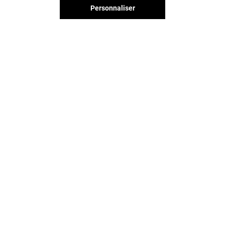
Personnaliser
Vous avez quitté Merignac Soleil ?
L'aventure continue sur les
réseaux sociaux !
MERIGNAC SOLEIL & VOUS
CONTACT